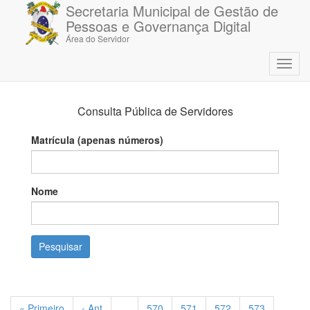
Secretaria Municipal de Gestão de
Pessoas e Governança Digital
Área do Servidor
Toggl
navig
Consulta Pública de Servidores
Matrícula (apenas números)
Nome
« Primeiro
‹ Ant
…
570
571
572
573